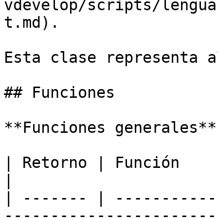
vdevelop/scripts/lengua
t.md).

Esta clase representa a
## Funciones

**Funciones generales**

| Retorno | Función                                                                                                           
|

| ------- | -----------
-----------------------