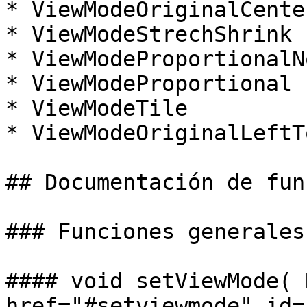
* ViewModeOriginalCenter
* ViewModeStrechShrink

* ViewModeProportionalN
* ViewModeProportional

* ViewModeTile

* ViewModeOriginalLeftTo
## Documentación de fun
### Funciones generales

#### void setViewMode( 
href="#setviewmode" id=