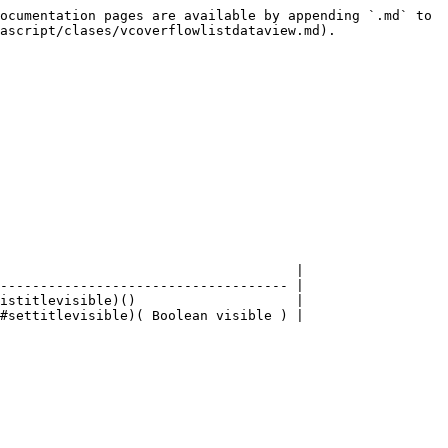
ocumentation pages are available by appending `.md` to 
ascript/clases/vcoverflowlistdataview.md).

                                     |

------------------------------------ |

istitlevisible)()                    |

#settitlevisible)( Boolean visible ) |
