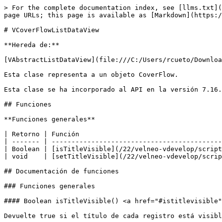
> For the complete documentation index, see [llms.txt](
page URLs; this page is available as [Markdown](https:/
# VCoverFlowListDataView

**Hereda de:**

[VAbstractListDataView](file:///C:/Users/rcueto/Downloa
Esta clase representa a un objeto CoverFlow.

Esta clase se ha incorporado al API en la versión 7.16.

## Funciones

**Funciones generales**

| Retorno | Función                                    
| ------- | -------------------------------------------
| Boolean | [isTitleVisible](/22/velneo-vdevelop/script
| void    | [setTitleVisible](/22/velneo-vdevelop/scrip
## Documentación de funciones

### Funciones generales

#### Boolean isTitleVisible() <a href="#istitlevisible"
Devuelte true si el título de cada registro está visibl