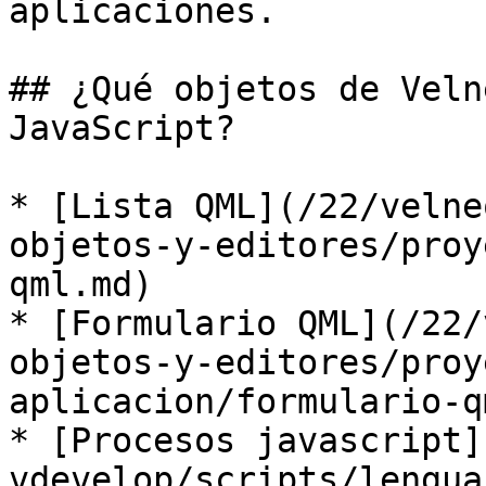
aplicaciones.

## ¿Qué objetos de Veln
JavaScript?

* [Lista QML](/22/velne
objetos-y-editores/proy
qml.md)

* [Formulario QML](/22/
objetos-y-editores/proy
aplicacion/formulario-q
* [Procesos javascript]
vdevelop/scripts/lengua