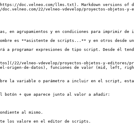
https://doc.velneo.com/llms.txt). Markdown versions of d
//doc.velneo.com/22/velneo-vdevelop/proyectos-objetos-y-e
as, en agrupamientos y en condiciones para imprimir de i
ombre es **asistente de scripts...** y en otros desde un
rá a programar expresiones de tipo script. Desde él tend
tos](/22/velneo-vdevelop/proyectos-objetos-y-editores/pr
el-origen-de-datos), funciones de valor (mid, left, righ
bre la variable o parámetro a incluir en el script, esta
l botón + que aparece junto al valor a añadir:

ondiente al mismo.
