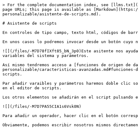
> For the complete documentation index, see [llms.txt](
page URLs; this page is available as [Markdown](https:
personalizable/asistente-de-scripts.md).

# Asistente de scripts

En controles de tipo campo, texto html, códigos de barr
En unos casos lo podremos invocar desde un botón cuyo n
![](/files/-M7D78fIXft85_bN_3p0)Este asitente nos ayuda
variables del sistema y parámetros.

Así mismo tendremos acceso a [funciones de origen de da
personalizable/caracteristicas-avanzadas.md#funciones-d
scripts.

Par añadir varaibles y parámetros haremos doble clic so
en el editor de scripts.

Los otros elementos se añadirán en el script pulsando e
![](/files/-M7D7PA55CIA1s6Vsk0N)

Para añadir un operador, hacer clic en el botón corresp