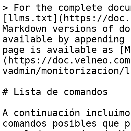
> For the complete documentation index, see [llms.txt](https://doc.velneo.com/llms.txt). Markdown versions of documentation pages are available by appending `.md` to page URLs; this page is available as [Markdown](https://doc.velneo.com/22/velneo-vadmin/monitorizacion/lista-de-comandos.md).

# Lista de comandos

A continuación incluimos una lista con los comandos posibles que pueden presentarse en el panel de mensajes de Velneo vAdmin, agrupados por tipo. Como se puede observar, el comando es muy descriptivo de la operación que realiza.

## Comandos de ejecución

Estos comando son generados por clientes de ejecución de Velneo ([Velneo vClient](/22/velneo-vclient/que-es-velneo-vclient.md), [Velneo vDataClient](/22/velneo-vdataclient/que-es-velneo-vdataclient.md), [Velneo vModApache](/22/velneo-vmodapache/que-es-velneo-vmodapache.md)).

| Comando                                                                  | Descripción                                                                                                                                                                                                                                                                                                                                                                                           |
| ------------------------------------------------------------------------ | ----------------------------------------------------------------------------------------------------------------------------------------------------------------------------------------------------------------------------------------------------------------------------------------------------------------------------------------------------------------------------------------------------- |
| Abortar transacción                                                      | Se aborta una [operación de escritura en disco](/22/velneo-vserver/funcionalidades/sistema-transaccional.md).                                                                                                                                                                                                                                                                                         |
| Alta de ficha                                                            | Añadir una ficha a una tabla.                                                                                                                                                                                                                                                                                                                                                                         |
| Baja de ficha                                                            | Eliminar una ficha de una tabla.                                                                                                                                                                                                                                                                                                                                                                      |
| Bloquear una ficha                                                       | Bloquear un registro en modo lectura/escritura.                                                                                                                                                                                                                                                                                                                                                       |
| Bloquear y leer múltiples fichas                                         | Bloquear y leer una lista de registros en modo lectura/escritura.                                                                                                                                                                                                                                                                                                                                     |
| Bloquear y leer una ficha                                                | Bloquear y leer un registro en modo lectura/escritura.                                                                                                                                                                                                                                                                                                                                                |
| Buscar campo entre límites                                               | [Buscar](/22/velneo-vdevelop/proyectos-objetos-y-editores/de-aplicacion-y-datos/busqueda.md) por un [índice](/22/velneo-vdevelop/proyectos-objetos-y-editores/proyecto-de-datos/tabla/indice.md) entre límites.                                                                                                                                                                                       |
| Buscar campos iguales                                                    | Sobre una lista, se ha ejecutado la opción de listas [campos duplicados](/22/velneo-vclient/funcionalidades-especificas/rejillas-vclient.md#campos-duplicados).                                                                                 