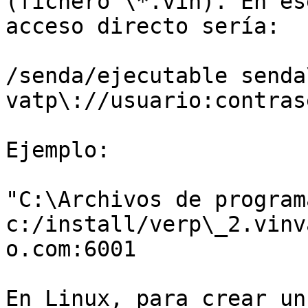
(fichero \*.vin). En es
acceso directo sería:

/senda/ejecutable senda
vatp\://usuario:contras
Ejemplo:

"C:\Archivos de program
c:/install/verp\_2.vinv
o.com:6001

En Linux, para crear un