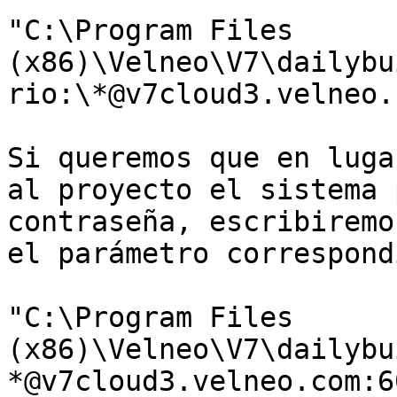
"C:\Program Files 
(x86)\Velneo\V7\dailybu
rio:\*@v7cloud3.velneo.
Si queremos que en luga
al proyecto el sistema 
contraseña, escribiremo
el parámetro correspond
"C:\Program Files 
(x86)\Velneo\V7\dailybu
*@v7cloud3.velneo.com:60