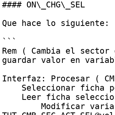
#### ON\_CHG\_SEL

Que hace lo siguiente:

```

Rem ( Cambia el sector 
guardar valor en variab
Interfaz: Procesar ( CM
    Seleccionar ficha por posición ( 1 )

    Leer ficha seleccionada

        Modificar variable global ( 