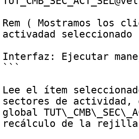
TUT_CMB_SEC_ACT_SEL@vel
Rem ( Mostramos los cli
activadad seleccionado )
Interfaz: Ejecutar mane
```

Lee el ítem seleccionad
sectores de actividad, 
global TUT\_CMB\_SEC\_A
recálculo de la rejilla