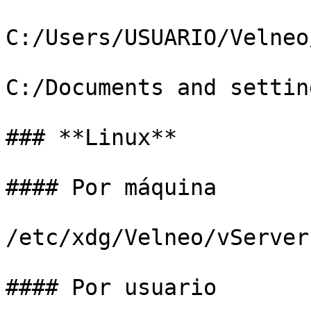
C:/Users/USUARIO/Velneo
C:/Documents and settin
### **Linux**

#### Por máquina

/etc/xdg/Velneo/vServer
#### Por usuario
