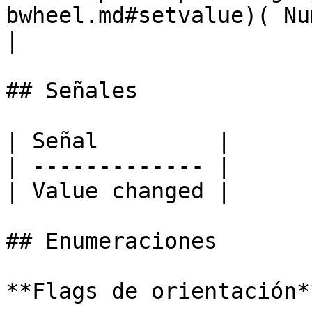
bwheel.md#setvalue)( Number value
|

## Señales

| Señal         |

| ------------- |

| Value changed |

## Enumeraciones

**Flags de orientación**