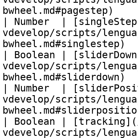
bwheel.md#pagestep)    
| Number  | [singleStep
vdevelop/scripts/lengua
bwheel.md#singlestep)  
| Boolean | [sliderDown
vdevelop/scripts/lengua
bwheel.md#sliderdown)  
| Number  | [sliderPosi
vdevelop/scripts/lengua
bwheel.md#sliderpositio
| Boolean | [tracking](
vdevelop/scripts/lengua