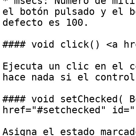
* msecs: Número de mili
el botón pulsado y el b
defecto es 100.

#### void click() <a hr
Ejecuta un clic en el c
hace nada si el control
#### void setChecked( B
href="#setchecked" id="
Asigna el estado marcad