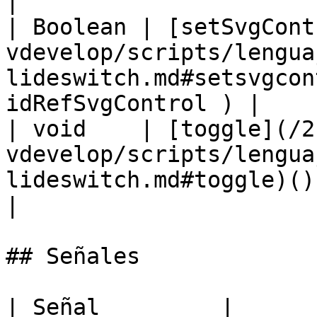
|

| Boolean | [setSvgCont
vdevelop/scripts/lengua
lideswitch.md#setsvgcon
idRefSvgControl ) |

| void    | [toggle](/2
vdevelop/scripts/lengua
lideswitch.md#toggle)()                                                   
|

## Señales

| Señal         |
