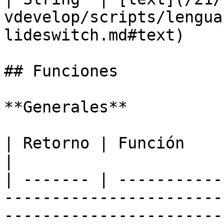
vdevelop/scripts/lengua
lideswitch.md#text)    
## Funciones

**Generales**

| Retorno | Función                                                                                                                                         
|

| ------- | -----------
-----------------------
-----------------------