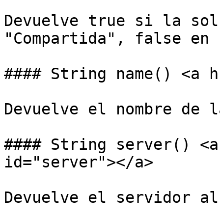
Devuelve true si la sol
"Compartida", false en 
#### String name() <a h
Devuelve el nombre de l
#### String server() <a
id="server"></a>

Devuelve el servidor al