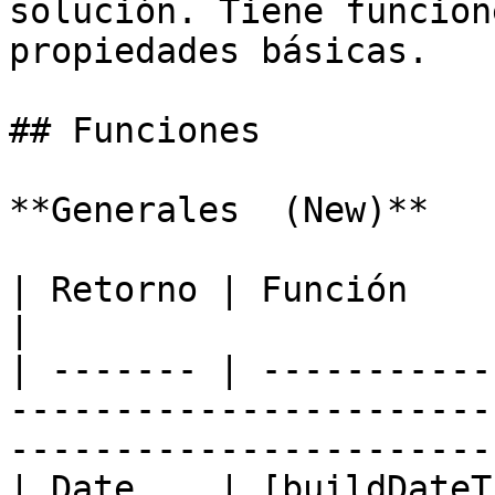
solución. Tiene funcion
propiedades básicas.

## Funciones

**Generales  (New)**

| Retorno | Función                                                                                                                            
|

| ------- | -----------
-----------------------
-----------------------
| Date    | [buildDateT