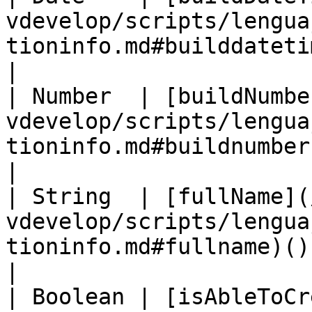
vdevelop/scripts/lengua
tioninfo.md#builddatetime)()  (New)
|

| Number  | [buildNumbe
vdevelop/scripts/lengua
tioninfo.md#buildnumber)()  (New)      
|

| String  | [fullName](
vdevelop/scripts/lengua
tioninfo.md#fullname)()  (New)               
|

| Boolean | [isAbleToCr