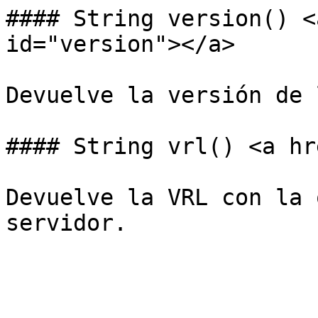
#### String version() <
id="version"></a>

Devuelve la versión de 
#### String vrl() <a hr
Devuelve la VRL con la 