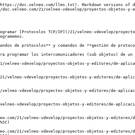
o-tcp.md#protocolo-tcp-recibir-entero-32-bits)

Estos comandos solamente pueden ser usados en los intercomunicadores de un objeto [protocolo TCP-IP](/21/velneo-vdevelop/proyectos-objetos-y-editores/proyecto-de-aplicacion/protocolo-tcp-ip.md), no siendo posible usarlos por tanto en otro tipo de [procesos](/21/velneo-vdevelop/proyectos-objetos-y-editores/de-aplicacion-y-datos/proceso.md) o [funciones](/21/velneo-vdevelop/proyectos-objetos-y-editores/de-aplicacion-y-datos/funcion.md).

Los comandos de gestión de protocolos son comandos que nos permiten gestionar los protocolos TCP y que podrán ser usados en cualquier procesos o función, pero no en los intercomunicadores de un objeto Protocolo TCP/IP. Son:

[Protoclo TCP: ¿Está iniciado el servicio?](https://doc.velneo.com/21/velneo-vdevelop/proyectos-objetos-y-editores/de-aplicacion-y-datos/proceso/comunicacion/pages/-M7D7XygzMPrbRFF513m#protocolo-tcp-¿está-iniciado-el-servicio)

[Protocolo TCP: ejecutar función cliente](https://doc.velneo.com/21/velneo-vdevelop/proyectos-objetos-y-editores/de-aplicacion-y-datos/proceso/comunicacion/pages/-M7D7XygzMPrbRFF513m#protocolo-tcp-ejecutar-función-cliente)

[Protocolo TCP: iniciar servicio](/21/velneo-vdevelop/proyectos-objetos-y-editores/de-aplicacion-y-datos/proceso/comunicacion/protocolo-tcp.md#protocolo-tcp-iniciar-servicio)

[Protocolo TCP: terminar servicio](/21/velneo-vdevelop/proyectos-objetos-y-editores/de-aplicacion-y-datos/proceso/comunicacion/protocolo-tcp.md#protocolo-tcp-terminar-servicio)

[Protocolo TCP: terminar todos los servicios](/21/velneo-vdevelop/proyectos-objetos-y-editores/de-aplicacion-y-datos/proceso/comunicacion/protocolo-tcp.md#protocolo-tcp-terminar-todos-los-servicios)

## Protocolo TCP: ¿Está iniciado el servicio?

Comando de instrucción del grupo [Protocolo TCP](/21/velneo-vdevelop/proyectos-objetos-y-editores/de-aplicacion-y-datos/proceso/comunicacion/protocolo-tcp.md) que comprueba si está iniciado el servicio del protocolo TCP/IP especificado en sus parámetros.

**Origen de la instrucción**: Cualquiera.

**Destino del subproceso**: Ninguno.

### Parámetros

#### Identificador del protocolo TCP/IP

Objeto protocolo TCP/IP declarado en el proyecto actual o en un proyecto [heredado](/21/velneo-vdevelop/herencia.md) cuyo servicio se desea saber si está iniciado o no.

#### Identificador de variable local booleana de retorno de Ok

[Variable local.](/21/velneo-vdevelop/proyectos-objetos-y-editores/de-aplicacion-y-datos/variable-local.md)

#### Identificador de variable local array de puertos (Opcional)

Variable de array local del proceso de tipo numérico o alfabético donde se retornará el puerto o puertos donde el servicio haya sido iniciado.

### **Funcionalidad**

Comprueba si está iniciado el servicio del protocolo TCP/IP declarado en sus parámetros en la máquina donde el proceso sea ejecutado, pudiendo conocer además, el puerto o los puertos en el que se encuentra iniciado.

## Protocolo TCP: Ejecutar función cliente

Comando de instrucción de proceso que ejecuta el sub-objeto cliente definido en un objetoProtocolo TCP/IP creado en el [proyecto ](/21/velneo-vdevelop/proyectos-objetos-y-editores.md)actual o en un proyecto heredado.

**Origen de la instrucción**: Cualquiera.

**Destino del subproceso**: Ninguno.

### Parámetros

#### Identificador del protocolo TCP

En este parámetro se seleccionará un objeto 