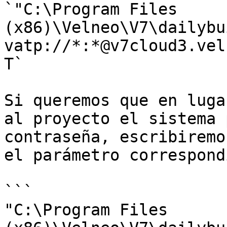
`"C:\Program Files 
(x86)\Velneo\V7\dailybu
vatp://*:*@v7cloud3.vel
T`

Si queremos que en luga
al proyecto el sistema 
contraseña, escribiremo
el parámetro correspond
```

"C:\Program Files 