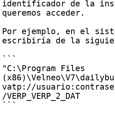
identificador de la ins
queremos acceder.

Por ejemplo, en el sist
escribiría de la siguie
```

"C:\Program Files 
(x86)\Velneo\V7\dailybu
vatp://usuario:contrase
/VERP_VERP_2_DAT

```
