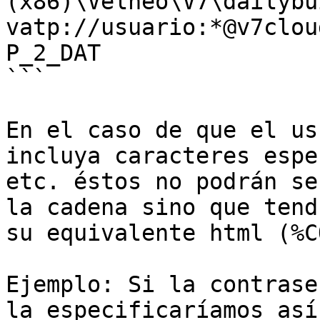
(x86)\Velneo\V7\dailybu
vatp://usuario:*@v7clou
P_2_DAT

```

En el caso de que el us
incluya caracteres espe
etc. éstos no podrán se
la cadena sino que tend
su equivalente html (%C
Ejemplo: Si la contrase
la especificaríamos así